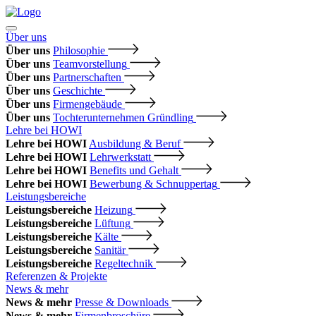
Über uns
Über uns
Philosophie
Über uns
Teamvorstellung
Über uns
Partnerschaften
Über uns
Geschichte
Über uns
Firmengebäude
Über uns
Tochterunternehmen Gründling
Lehre bei HOWI
Lehre bei HOWI
Ausbildung & Beruf
Lehre bei HOWI
Lehrwerkstatt
Lehre bei HOWI
Benefits und Gehalt
Lehre bei HOWI
Bewerbung & Schnuppertag
Leistungsbereiche
Leistungsbereiche
Heizung
Leistungsbereiche
Lüftung
Leistungsbereiche
Kälte
Leistungsbereiche
Sanitär
Leistungsbereiche
Regeltechnik
Referenzen & Projekte
News & mehr
News & mehr
Presse & Downloads
News & mehr
Firmenbroschüre