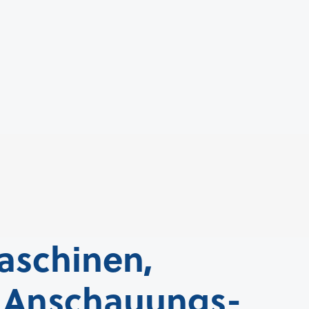
schinen,
e Anschauungs­