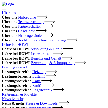
Über uns
Über uns
Philosophie
Über uns
Teamvorstellung
Über uns
Partnerschaften
Über uns
Geschichte
Über uns
Firmengebäude
Über uns
Tochterunternehmen Gründling
Lehre bei HOWI
Lehre bei HOWI
Ausbildung & Beruf
Lehre bei HOWI
Lehrwerkstatt
Lehre bei HOWI
Benefits und Gehalt
Lehre bei HOWI
Bewerbung & Schnuppertag
Leistungsbereiche
Leistungsbereiche
Heizung
Leistungsbereiche
Lüftung
Leistungsbereiche
Kälte
Leistungsbereiche
Sanitär
Leistungsbereiche
Regeltechnik
Referenzen & Projekte
News & mehr
News & mehr
Presse & Downloads
News & mehr
Firmenbroschüre