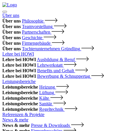
Über uns
Über uns
Philosophie
Über uns
Teamvorstellung
Über uns
Partnerschaften
Über uns
Geschichte
Über uns
Firmengebäude
Über uns
Tochterunternehmen Gründling
Lehre bei HOWI
Lehre bei HOWI
Ausbildung & Beruf
Lehre bei HOWI
Lehrwerkstatt
Lehre bei HOWI
Benefits und Gehalt
Lehre bei HOWI
Bewerbung & Schnuppertag
Leistungsbereiche
Leistungsbereiche
Heizung
Leistungsbereiche
Lüftung
Leistungsbereiche
Kälte
Leistungsbereiche
Sanitär
Leistungsbereiche
Regeltechnik
Referenzen & Projekte
News & mehr
News & mehr
Presse & Downloads
News & mehr
Firmenbroschüre