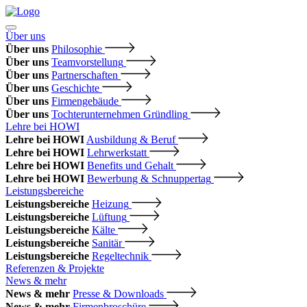
Über uns
Über uns
Philosophie
Über uns
Teamvorstellung
Über uns
Partnerschaften
Über uns
Geschichte
Über uns
Firmengebäude
Über uns
Tochterunternehmen Gründling
Lehre bei HOWI
Lehre bei HOWI
Ausbildung & Beruf
Lehre bei HOWI
Lehrwerkstatt
Lehre bei HOWI
Benefits und Gehalt
Lehre bei HOWI
Bewerbung & Schnuppertag
Leistungsbereiche
Leistungsbereiche
Heizung
Leistungsbereiche
Lüftung
Leistungsbereiche
Kälte
Leistungsbereiche
Sanitär
Leistungsbereiche
Regeltechnik
Referenzen & Projekte
News & mehr
News & mehr
Presse & Downloads
News & mehr
Firmenbroschüre