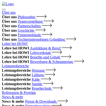
Über uns
Über uns
Philosophie
Über uns
Teamvorstellung
Über uns
Partnerschaften
Über uns
Geschichte
Über uns
Firmengebäude
Über uns
Tochterunternehmen Gründling
Lehre bei HOWI
Lehre bei HOWI
Ausbildung & Beruf
Lehre bei HOWI
Lehrwerkstatt
Lehre bei HOWI
Benefits und Gehalt
Lehre bei HOWI
Bewerbung & Schnuppertag
Leistungsbereiche
Leistungsbereiche
Heizung
Leistungsbereiche
Lüftung
Leistungsbereiche
Kälte
Leistungsbereiche
Sanitär
Leistungsbereiche
Regeltechnik
Referenzen & Projekte
News & mehr
News & mehr
Presse & Downloads
News & mehr
Firmenbroschüre