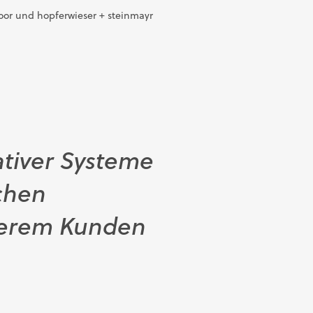
loor und hopferwieser + steinmayr
tiver Systeme
achen
nserem Kunden