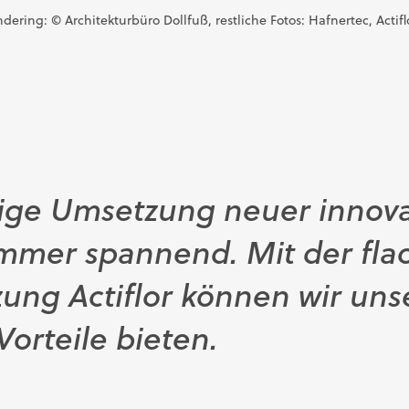
ring: © Architekturbüro Dollfuß, restliche Fotos: Hafnertec, Actif
lige Umsetzung neuer innova
 immer spannend. Mit der fl
zung Actiflor können wir u
orteile bieten.