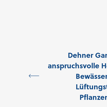
Dehner Gar
anspruchsvolle He
Bewässe
Lüftungs
Pflanze