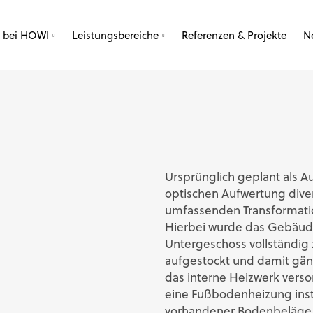
e bei HOWI
Leistungsbereiche
Referenzen & Projekte
N
R
Ursprünglich geplant als A
optischen Aufwertung divers
umfassenden Transformati
Hierbei wurde das Gebäude
Untergeschoss vollständig
aufgestockt und damit gänz
das interne Heizwerk vers
eine Fußbodenheizung insta
vorhandener Bodenbeläge zu