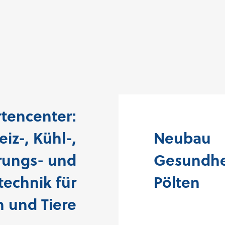
tencenter:
iz-, Kühl-,
Neubau
rungs- und
Gesundhei
technik für
Pölten
n und Tiere