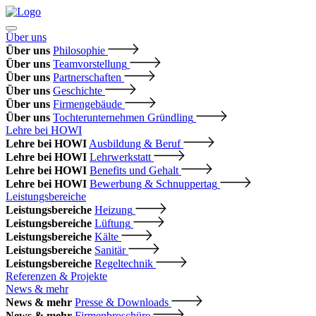
Über uns
Über uns
Philosophie
Über uns
Teamvorstellung
Über uns
Partnerschaften
Über uns
Geschichte
Über uns
Firmengebäude
Über uns
Tochterunternehmen Gründling
Lehre bei HOWI
Lehre bei HOWI
Ausbildung & Beruf
Lehre bei HOWI
Lehrwerkstatt
Lehre bei HOWI
Benefits und Gehalt
Lehre bei HOWI
Bewerbung & Schnuppertag
Leistungsbereiche
Leistungsbereiche
Heizung
Leistungsbereiche
Lüftung
Leistungsbereiche
Kälte
Leistungsbereiche
Sanitär
Leistungsbereiche
Regeltechnik
Referenzen & Projekte
News & mehr
News & mehr
Presse & Downloads
News & mehr
Firmenbroschüre