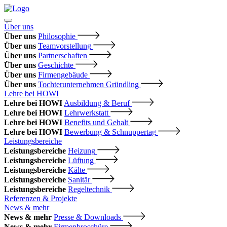
Über uns
Über uns
Philosophie
Über uns
Teamvorstellung
Über uns
Partnerschaften
Über uns
Geschichte
Über uns
Firmengebäude
Über uns
Tochterunternehmen Gründling
Lehre bei HOWI
Lehre bei HOWI
Ausbildung & Beruf
Lehre bei HOWI
Lehrwerkstatt
Lehre bei HOWI
Benefits und Gehalt
Lehre bei HOWI
Bewerbung & Schnuppertag
Leistungsbereiche
Leistungsbereiche
Heizung
Leistungsbereiche
Lüftung
Leistungsbereiche
Kälte
Leistungsbereiche
Sanitär
Leistungsbereiche
Regeltechnik
Referenzen & Projekte
News & mehr
News & mehr
Presse & Downloads
News & mehr
Firmenbroschüre