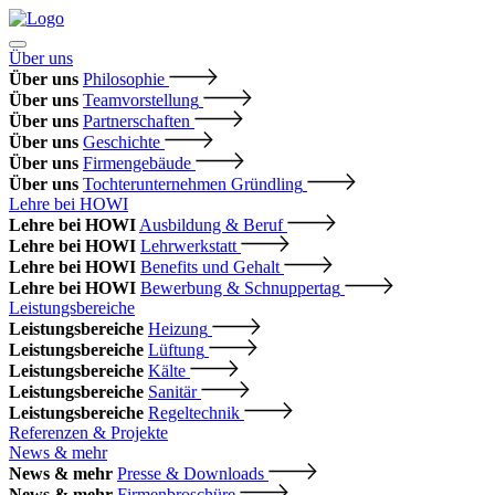
Über uns
Über uns
Philosophie
Über uns
Teamvorstellung
Über uns
Partnerschaften
Über uns
Geschichte
Über uns
Firmengebäude
Über uns
Tochterunternehmen Gründling
Lehre bei HOWI
Lehre bei HOWI
Ausbildung & Beruf
Lehre bei HOWI
Lehrwerkstatt
Lehre bei HOWI
Benefits und Gehalt
Lehre bei HOWI
Bewerbung & Schnuppertag
Leistungsbereiche
Leistungsbereiche
Heizung
Leistungsbereiche
Lüftung
Leistungsbereiche
Kälte
Leistungsbereiche
Sanitär
Leistungsbereiche
Regeltechnik
Referenzen & Projekte
News & mehr
News & mehr
Presse & Downloads
News & mehr
Firmenbroschüre