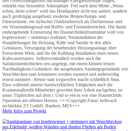
den Gesetzmäßigkeiten nachhaltiger Energiekonzepte folgen,
entsteht eine besondere Atmosphäre. Frei nach dem Motto „Wenn
schon, denn schon“ wird das Headquarter nicht nur saniert, sondern
auch großzügig ausgebaut: moderne Besprechungs- und
Fitnessräume, ein stylischer Outdoorbereich als Dachterrasse und
ein Veranstaltungssaal mit Buffet- und Forumsbereichen. Die damit
einhergehende Erneuerung der Haustechnikinfrastruktur wird von
hopferwieser + steinmayr realisiert: Neuinstallation der
Hauptleitungen für Heizung, Kälte und Sanitär in den alten
Gemäuern, Versorgung der bestehenden Heizungsanlage über
Fernwärme Wien, und für die Kühlung Installation eines neuen
Kaltwassersatzes. Selbstverständlich werden auch die
Sanitärräumlichkeiten neu angelegt, mit einem kleinen feinen
Nachhaltigkeits-Gedanken: die ausgebauten Sanitärgegenstände wie
Waschbecken und Armaturen werden repariert und anderweitig
erneut montiert - #reuse statt wegwerfen macht schließlich Sinn.
Dass während unserer handwerklichen Tätigkeiten auch die
Kommunalkredit-Mitarbeiter gewohnt ihrer Arbeit nachgehen, ist
unser Tüpfelchen auf dem i. Und so etwas wie eine Haustechnik-
Operation am offenen Herzen. +++Copyright Fotos: hellwach
architektur ZT GmbH, Bauherr, MES+++
Mehr Infos zum Projekt