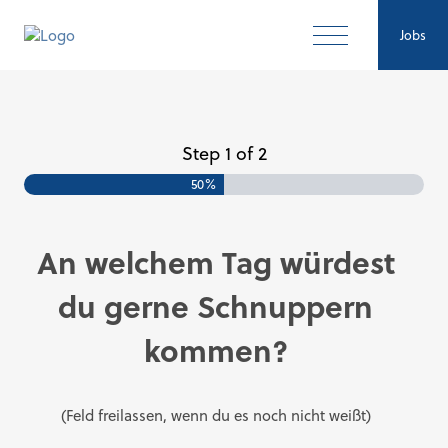
Jobs
Step
1
of
2
50%
An welchem Tag würdest
du gerne Schnuppern
kommen?
(Feld freilassen, wenn du es noch nicht weißt)